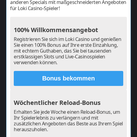
anderen Specials mit maßgeschneiderten Angeboten
für Loki Casino-Spieler!
100% Willkommensangebot
Registrieren Sie sich im Loki Casino und genießen
Sie einen 100% Bonus auf Ihre erste Einzahlung,
mit echtem Guthaben, das Sie bei tausenden
erstklassigen Slots und Live-Casinospielen
verwenden können.
Bonus bekommen
Wöchentlicher Reload-Bonus
Erhalten Sie jede Woche einen Reload-Bonus, um
Ihr Spielerlebnis zu verlängern und mit
zusätzlichen Angeboten das Beste aus Ihrem Spiel
herauszuholen.