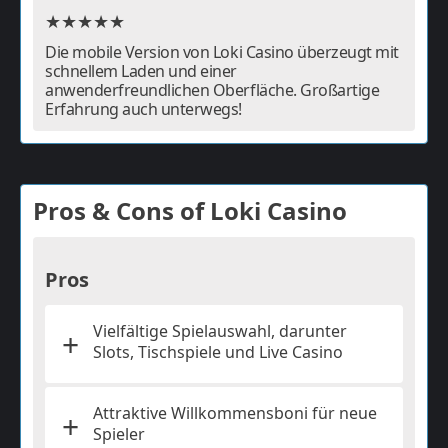
★
★
★
★
★
Die mobile Version von Loki Casino überzeugt mit
schnellem Laden und einer
anwenderfreundlichen Oberfläche. Großartige
Erfahrung auch unterwegs!
Pros & Cons of Loki Casino
Pros
Vielfältige Spielauswahl, darunter
Slots, Tischspiele und Live Casino
Attraktive Willkommensboni für neue
Spieler