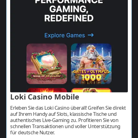
Loki Casino Mobile
Erleben Sie das Loki Casino überall! Greifen Sie direkt
auf Ihrem Handy auf Slots, klassische Tische und
authentisches Live-Gaming zu. Profitieren Sie von
schnellen Transaktionen und voller Unterstützung
für deutsche Nutzer.