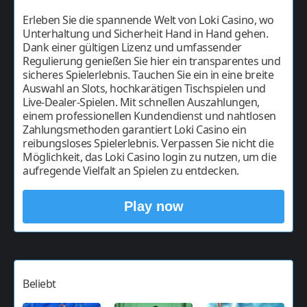
Erleben Sie die spannende Welt von Loki Casino, wo
Unterhaltung und Sicherheit Hand in Hand gehen.
Dank einer gültigen Lizenz und umfassender
Regulierung genießen Sie hier ein transparentes und
sicheres Spielerlebnis. Tauchen Sie ein in eine breite
Auswahl an Slots, hochkarätigen Tischspielen und
Live-Dealer-Spielen. Mit schnellen Auszahlungen,
einem professionellen Kundendienst und nahtlosen
Zahlungsmethoden garantiert Loki Casino ein
reibungsloses Spielerlebnis. Verpassen Sie nicht die
Möglichkeit, das Loki Casino login zu nutzen, um die
aufregende Vielfalt an Spielen zu entdecken.
Play now
Beliebt