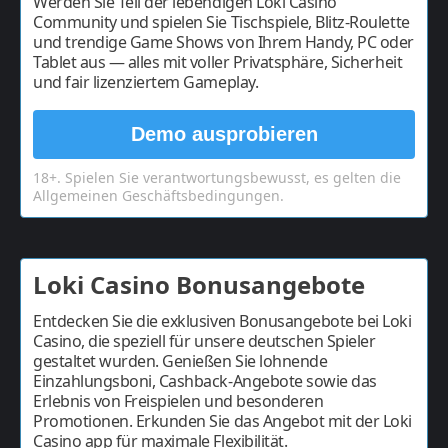
Werden Sie Teil der lebendigen Loki Casino
Community und spielen Sie Tischspiele, Blitz-Roulette
und trendige Game Shows von Ihrem Handy, PC oder
Tablet aus — alles mit voller Privatsphäre, Sicherheit
und fair lizenziertem Gameplay.
Demo ausprobieren
18+. Spielen Sie verantwortungsbewusst, es gelten die
Allgemeinen Geschäftsbedingungen.
Loki Casino Bonusangebote
Entdecken Sie die exklusiven Bonusangebote bei Loki
Casino, die speziell für unsere deutschen Spieler
gestaltet wurden. Genießen Sie lohnende
Einzahlungsboni, Cashback-Angebote sowie das
Erlebnis von Freispielen und besonderen
Promotionen. Erkunden Sie das Angebot mit der Loki
Casino app für maximale Flexibilität.