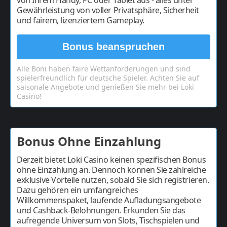
Gewährleistung von voller Privatsphäre, Sicherheit
und fairem, lizenziertem Gameplay.
Bonus beanspruchen
Alle Boni haben faire Wettanforderungen und sind
spielerfreundlich für deutsche Spieler. Achten Sie auf
saisonale Angebote und genießen Sie mehr bei Loki
Casino!
Bonus Ohne Einzahlung
Derzeit bietet Loki Casino keinen spezifischen Bonus
ohne Einzahlung an. Dennoch können Sie zahlreiche
exklusive Vorteile nutzen, sobald Sie sich registrieren.
Dazu gehören ein umfangreiches
Willkommenspaket, laufende Aufladungsangebote
und Cashback-Belohnungen. Erkunden Sie das
aufregende Universum von Slots, Tischspielen und