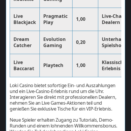
Live
Pragmatic
Live-Chat mi
1,00
Blackjack
Play
Dealern
Dream
Evolution
Unterhalts
0,20
Catcher
Gaming
Spielshow-F
Live
Klassisches 
Playtech
1,00
Baccarat
Erlebnis
Loki Casino bietet sofortige Ein- und Auszahlungen
und ein Live-Casino-Erlebnis rund um die Uhr.
Interagieren Sie direkt mit professionellen Dealern,
nehmen Sie an Live Games-Aktionen teil und
genießen Sie exklusive Tische für ein VIP-Erlebnis.
Neue Spieler erhalten Zugang zu Tutorials, Demo-
Runden und einem lohnenden Willkommensbonus.