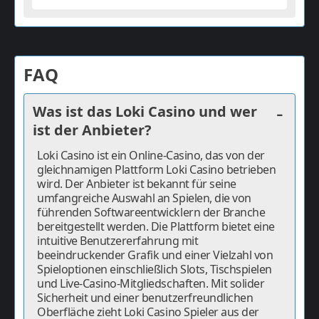
FAQ
Was ist das Loki Casino und wer
ist der Anbieter?
Loki Casino ist ein Online-Casino, das von der
gleichnamigen Plattform Loki Casino betrieben
wird. Der Anbieter ist bekannt für seine
umfangreiche Auswahl an Spielen, die von
führenden Softwareentwicklern der Branche
bereitgestellt werden. Die Plattform bietet eine
intuitive Benutzererfahrung mit
beeindruckender Grafik und einer Vielzahl von
Spieloptionen einschließlich Slots, Tischspielen
und Live-Casino-Mitgliedschaften. Mit solider
Sicherheit und einer benutzerfreundlichen
Oberfläche zieht Loki Casino Spieler aus der