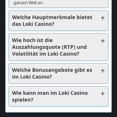
ganzen Welt an.
Welche Hauptmerkmale bietet
das Loki Casino?
Wie hoch ist die
Auszahlungsquote (RTP) und
Volatilität im Loki Casino?
Welche Bonusangebote gibt es
im Loki Casino?
Wie kann man im Loki Casino
spielen?