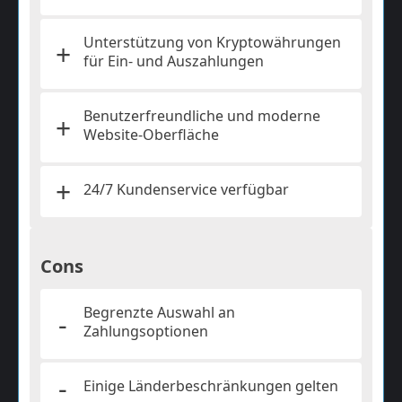
Unterstützung von Kryptowährungen
für Ein- und Auszahlungen
Benutzerfreundliche und moderne
Website-Oberfläche
24/7 Kundenservice verfügbar
Cons
Begrenzte Auswahl an
Zahlungsoptionen
Einige Länderbeschränkungen gelten