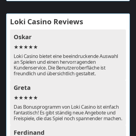
Loki Casino Reviews
Oskar
★
★
★
★
★
Loki Casino bietet eine beeindruckende Auswahl
an Spielen und einen hervorragenden
Kundenservice. Die Benutzeroberfläche ist
freundlich und übersichtlich gestaltet.
Greta
★
★
★
★
★
Das Bonusprogramm von Loki Casino ist einfach
fantastisch! Es gibt ständig neue Angebote und
Freispiele, die das Spiel noch spannender machen.
Ferdinand