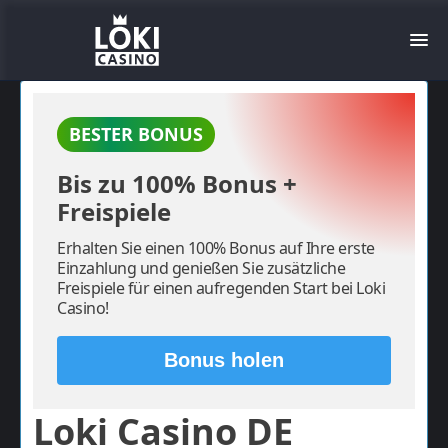
BESTER BONUS
Bis zu 100% Bonus +
Freispiele
Erhalten Sie einen 100% Bonus auf Ihre erste
Einzahlung und genießen Sie zusätzliche
Freispiele für einen aufregenden Start bei Loki
Casino!
Bonus holen
Loki Casino DE